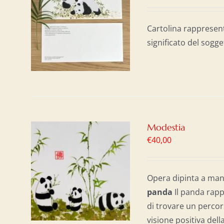
AL
/
Cartolina rappresen
significato del sogge
Modestia
€
40,00
AL
/
Opera dipinta a mano
panda
Il panda rapp
di trovare un percor
visione positiva dell