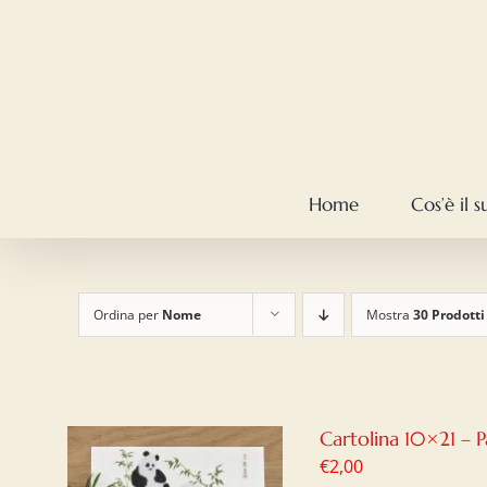
Salta
al
contenuto
Home
Cos’è il 
Ordina per
Nome
Mostra
30 Prodotti
Cartolina 10×21 – 
€
2,00