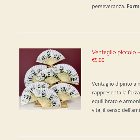
perseveranza.
Form
Ventaglio piccolo 
€
5,00
AL
/
Ventaglio dipinto a 
rappresenta la forza
equilibrato e armoni
vita, il senso dell’a