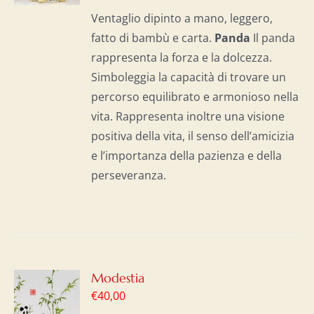
I
Ventaglio dipinto a mano, leggero,
fatto di bambù e carta.
Panda
Il panda
rappresenta la forza e la dolcezza.
Simboleggia la capacità di trovare un
percorso equilibrato e armonioso nella
vita. Rappresenta inoltre una visione
positiva della vita, il senso dell’amicizia
e l’importanza della pazienza e della
perseveranza.
GI
Modestia
€
40,00
LO