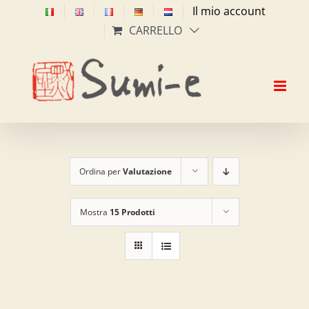
Salta
Il mio account
al
CARRELLO
contenuto
Ordina per
Valutazione
Mostra
15 Prodotti