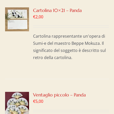
GI
Cartolina 10×21 – Panda
€
2,00
LO
I
Cartolina rappresentante un'opera di
Sumi-e del maestro Beppe Mokuza. Il
significato del soggetto è descritto sul
retro della cartolina.
GI
Ventaglio piccolo – Panda
€
5,00
LO