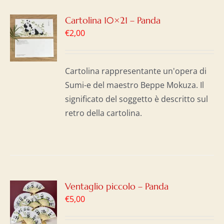
GI
Cartolina 10×21 – Panda
€
2,00
LO
I
Cartolina rappresentante un'opera di
Sumi-e del maestro Beppe Mokuza. Il
significato del soggetto è descritto sul
retro della cartolina.
GI
Ventaglio piccolo – Panda
€
5,00
LO