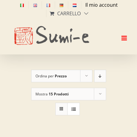
Salta
Il mio account
al
CARRELLO
contenuto
Ordina per
Prezzo
Mostra
15 Prodotti