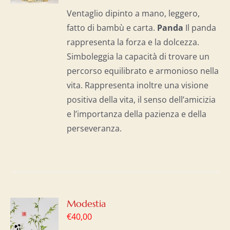
I
Ventaglio dipinto a mano, leggero,
fatto di bambù e carta.
Panda
Il panda
rappresenta la forza e la dolcezza.
Simboleggia la capacità di trovare un
percorso equilibrato e armonioso nella
vita. Rappresenta inoltre una visione
positiva della vita, il senso dell’amicizia
e l’importanza della pazienza e della
perseveranza.
GI
Modestia
€
40,00
LO