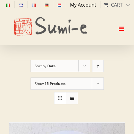
Skip
My Account
CART
to
content
Sort by
Date
Show
15 Products