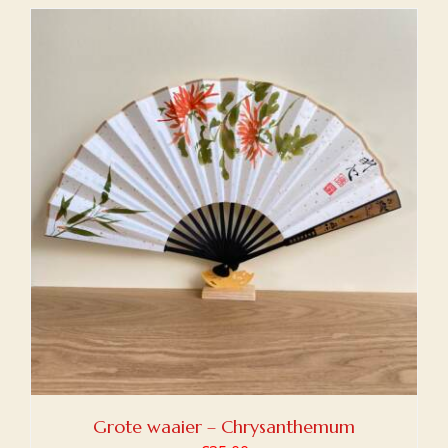
Grote waaier – Chrysanthemum