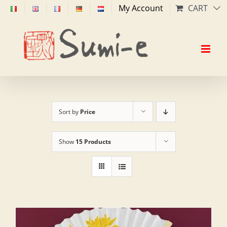
Skip
My Account
CART
to
content
Sort by
Price
Show
15 Products