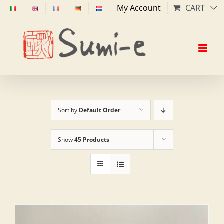
Skip
My Account
CART
to
content
Sort by
Default Order
Show
45 Products