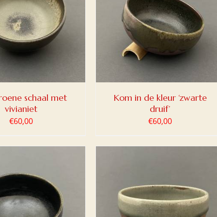
OEGEN AAN WINKELWAGEN
/
DETAILS
groene schaal met
Kom in de kleur ‘zwarte
vivianiet
druif’
€
60,00
€
60,00
OEGEN AAN WINKELWAGEN