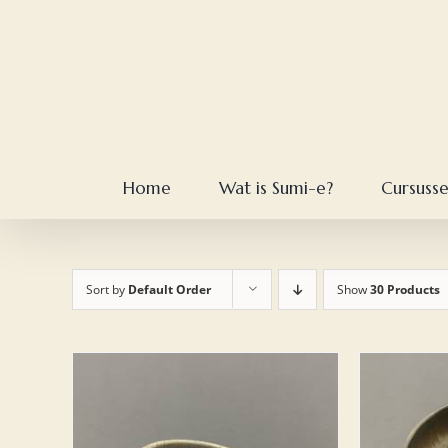
Skip
to
content
Home
Wat is Sumi-e?
Cursuss
Sort by
Default Order
Show
30 Products