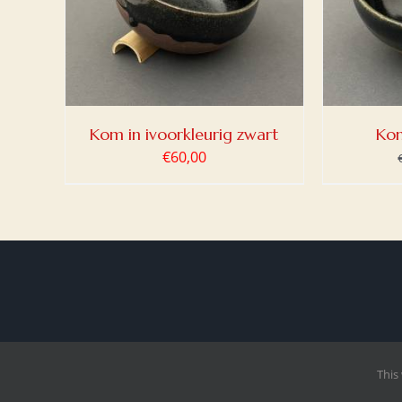
/
DETAILS
Kom in ivoorkleurig zwart
Kom
€
60,00
This