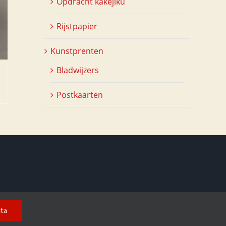
Opdracht kakejiku
Rijstpapier
Kunstprenten
Bladwijzers
Postkaarten
uta