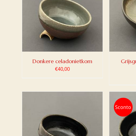
LWAGEN
TOEVOEGEN AAN WINKELWAGEN
TOEV
/
DETAILS
Donkere celadonietkom
Grijs
€
40,00
Sconto
LWAGEN
TOEVOEGEN AAN WINKELWAGEN
TOEV