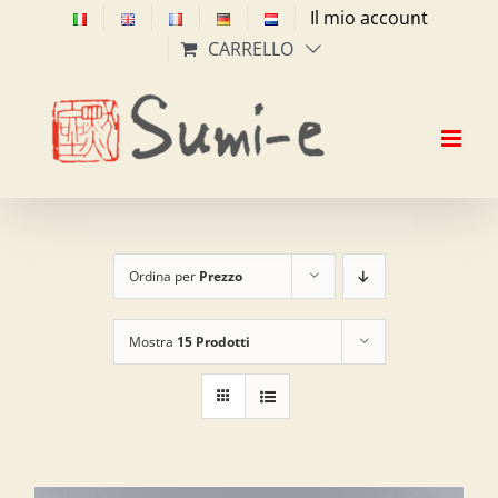
Salta
Il mio account
al
CARRELLO
contenuto
Ordina per
Prezzo
Mostra
15 Prodotti