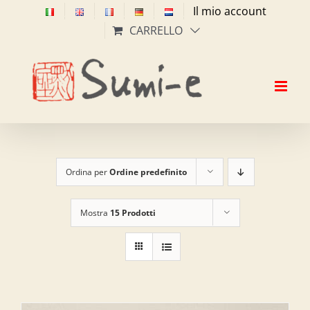
Salta
Il mio account
al
CARRELLO
contenuto
Ordina per
Ordine predefinito
Mostra
15 Prodotti