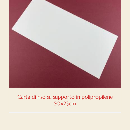
Carta di riso su supporto in polipropilene
50x23cm