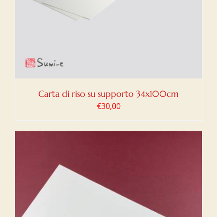
Carta di riso su supporto 34x100cm
€
30,00