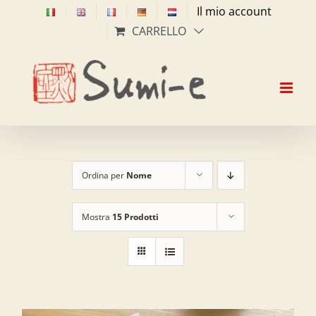
Salta
Il mio account
al
CARRELLO
contenuto
Ordina per
Nome
Mostra
15 Prodotti