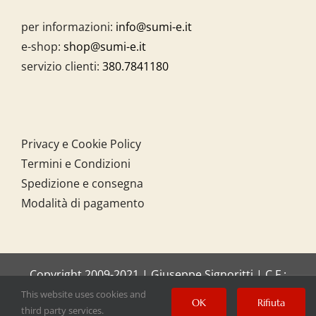
per informazioni:
info@sumi-e.it
e-shop:
shop@sumi-e.it
servizio clienti:
380.7841180
Privacy e Cookie Policy
Termini e Condizioni
Spedizione e consegna
Modalità di pagamento
Copyright 2009-2021 | Giuseppe Signoritti | C.F.:
SGNGPP61C20I158O
This website uses cookies and
OK
Rifiuta
third party services.