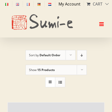
Skip
My Account
CART
to
content
Sort by
Default Order
Show
15 Products