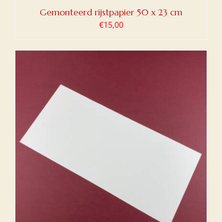
Gemonteerd rijstpapier 50 x 23 cm
€
15,00