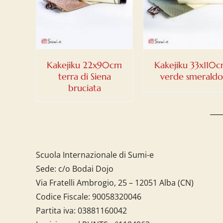
LI
DETTAGLI
CARRELLO
/
DETTAGLI
Kakejiku 22x90cm
Kakejiku 33x110
terra di Siena
verde smeraldo
bruciata
Scuola Internazionale di Sumi-e
Sede: c/o Bodai Dojo
Via Fratelli Ambrogio, 25 – 12051 Alba (CN)
Codice Fiscale:
90058320046
Partita iva:
03881160042