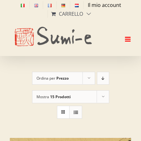
Salta
Il mio account
al
CARRELLO
contenuto
Ordina per
Prezzo
Mostra
15 Prodotti