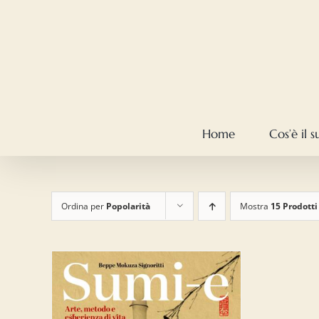
Salta
al
contenuto
Home
Cos’è il 
Ordina per
Popolarità
Mostra
15 Prodotti