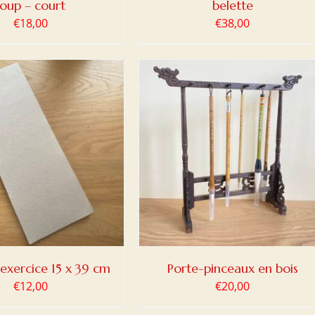
loup – court
belette
€
18,00
€
38,00
ER AU PANIER
/
DETAILS
’exercice 15 x 39 cm
Porte-pinceaux en bois
€
12,00
€
20,00