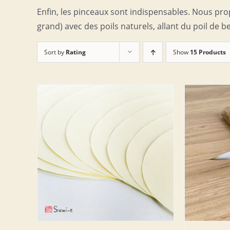
Enfin, les pinceaux sont indispensables. Nous pro
grand) avec des poils naturels, allant du poil de be
Sort by
Rating
Show
15 Products
DETAILS
AJOUTER AU PANIER
/
DETAILS
AJOUT