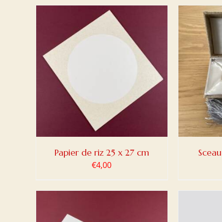
DETAILS
AJOUTER AU PANIER
/
DETAILS
AJOUT
Papier de riz 25 x 27 cm
Sceau
€
4,00