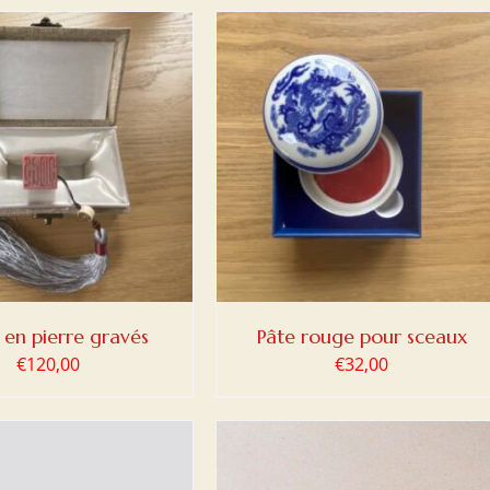
ER AU PANIER
/
DETAILS
 en pierre gravés
Pâte rouge pour sceaux
€
120,00
€
32,00