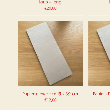
loup – long
€
20,00
DETAILS
AJOUTER AU PANIER
/
DETAILS
AJOUT
Papier d’exercice 15 x 39 cm
Papier d
€
12,00