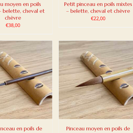
au moyen en poils
Petit pinceau en poils mixtes
– belette, cheval et
– belette, cheval et chèvre
chèvre
€
22,00
€
38,00
ER AU PANIER
/
DETAILS
pinceau en poils de
Pinceau moyen en poils de