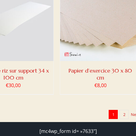
ER AU PANIER
/
DETAILS
 riz sur support 34 x
Papier d’exercice 30 x 80
100 cm
cm
€
30,00
€
8,00
1
2
Ne
[mc4wp_form id= »7633″]