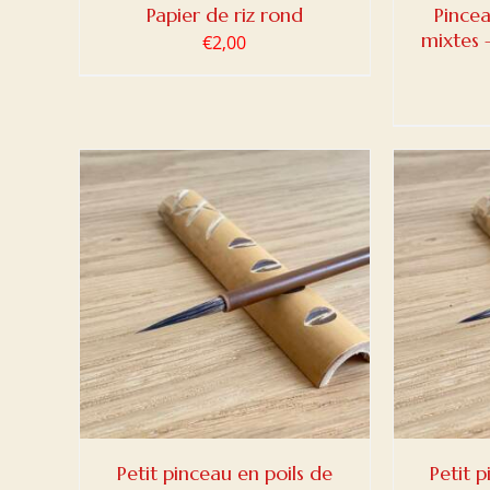
Papier de riz rond
Pince
mixtes 
€
2,00
DETAILS
AJOUTER AU PANIER
/
DETAILS
AJOUT
Petit pinceau en poils de
Petit 