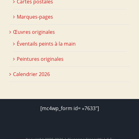
Cartes postales
Marques-pages
Œuvres originales
Éventails peints à la main
Peintures originales
Calendrier 2026
[mc4wp_form id= »7633″]