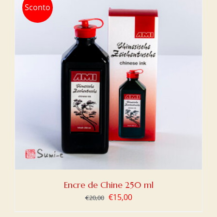
Sconto
Encre de Chine 250 ml
Le
Le
€
15,00
€
20,00
prix
prix