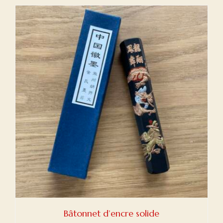
initial
actuel
était :
est :
€20,00.
€15,00.
Bâtonnet d’encre solide