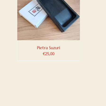
LO
/
Pietra Suzuri
€
25,00