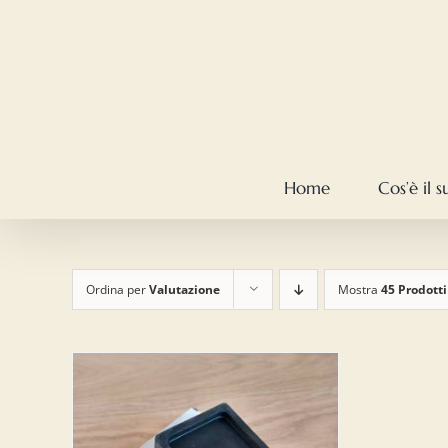
Salta
al
contenuto
Home
Cos’è il 
Ordina per
Valutazione
Mostra
45 Prodotti