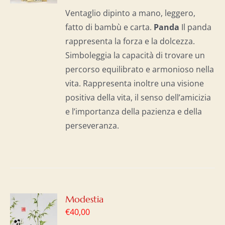
I
Ventaglio dipinto a mano, leggero,
fatto di bambù e carta.
Panda
Il panda
rappresenta la forza e la dolcezza.
Simboleggia la capacità di trovare un
percorso equilibrato e armonioso nella
vita. Rappresenta inoltre una visione
positiva della vita, il senso dell’amicizia
e l’importanza della pazienza e della
perseveranza.
GI
Modestia
€
40,00
LO