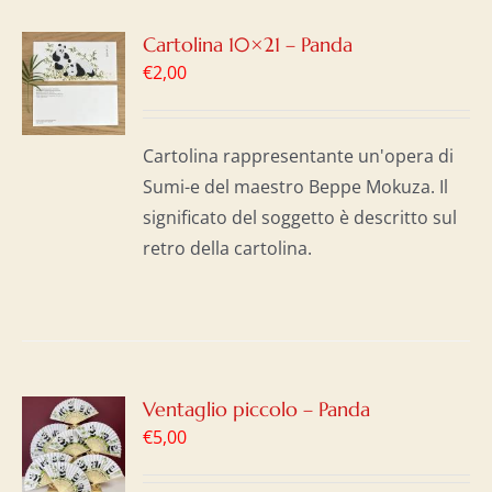
GI
Cartolina 10×21 – Panda
€
2,00
LO
I
Cartolina rappresentante un'opera di
Sumi-e del maestro Beppe Mokuza. Il
significato del soggetto è descritto sul
retro della cartolina.
GI
Ventaglio piccolo – Panda
€
5,00
LO