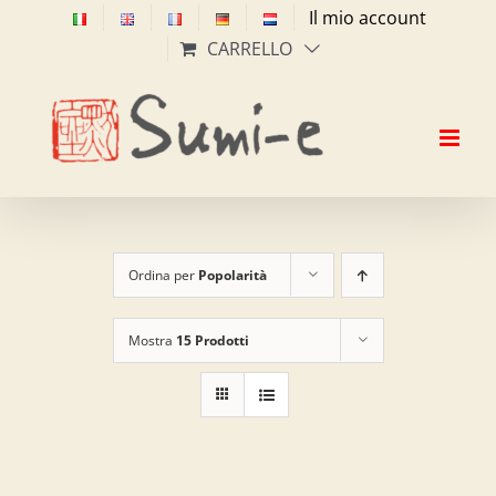
Salta
Il mio account
al
CARRELLO
contenuto
Ordina per
Popolarità
Mostra
15 Prodotti