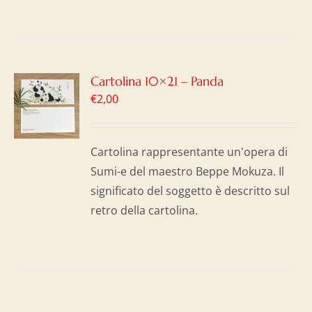
GI
Cartolina 10×21 – Panda
€
2,00
LO
I
Cartolina rappresentante un'opera di
Sumi-e del maestro Beppe Mokuza. Il
significato del soggetto è descritto sul
retro della cartolina.