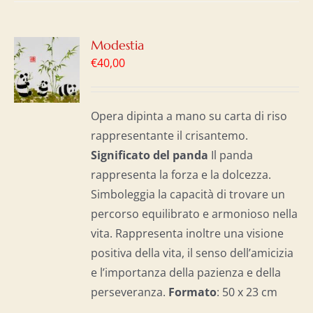
GI
Modestia
€
40,00
LO
I
Opera dipinta a mano su carta di riso
rappresentante il crisantemo.
Significato del panda
Il panda
rappresenta la forza e la dolcezza.
Simboleggia la capacità di trovare un
percorso equilibrato e armonioso nella
vita. Rappresenta inoltre una visione
positiva della vita, il senso dell’amicizia
e l’importanza della pazienza e della
perseveranza.
Formato
: 50 x 23 cm