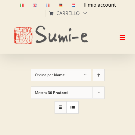
Salta
Il mio account
al
CARRELLO
contenuto
Ordina per
Nome
Mostra
30 Prodotti