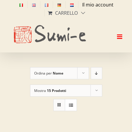
Salta
Il mio account
al
CARRELLO
contenuto
Ordina per
Nome
Mostra
15 Prodotti