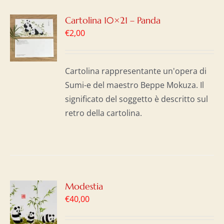
GI
Cartolina 10×21 – Panda
€
2,00
LO
I
Cartolina rappresentante un'opera di
Sumi-e del maestro Beppe Mokuza. Il
significato del soggetto è descritto sul
retro della cartolina.
GI
Modestia
€
40,00
LO