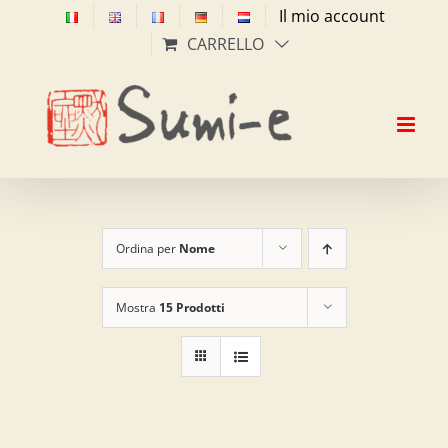
Salta
Il mio account
al
CARRELLO
contenuto
Ordina per
Nome
Mostra
15 Prodotti