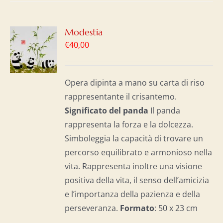
GI
Modestia
€
40,00
LO
I
Opera dipinta a mano su carta di riso
rappresentante il crisantemo.
Significato del panda
Il panda
rappresenta la forza e la dolcezza.
Simboleggia la capacità di trovare un
percorso equilibrato e armonioso nella
vita. Rappresenta inoltre una visione
positiva della vita, il senso dell’amicizia
e l’importanza della pazienza e della
perseveranza.
Formato
: 50 x 23 cm