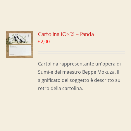
GI
Cartolina 10×21 – Panda
€
2,00
LO
I
Cartolina rappresentante un'opera di
Sumi-e del maestro Beppe Mokuza. Il
significato del soggetto è descritto sul
retro della cartolina.