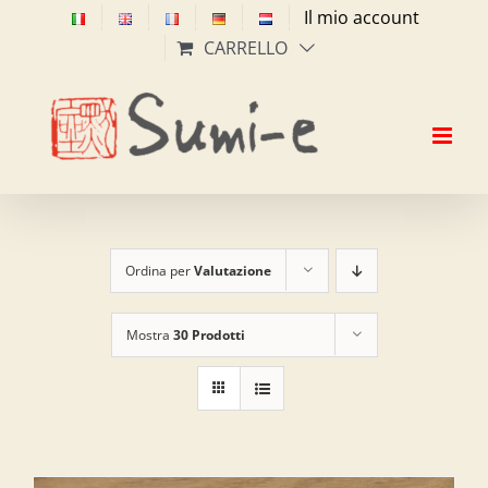
Salta
Il mio account
al
CARRELLO
contenuto
Ordina per
Valutazione
Mostra
30 Prodotti