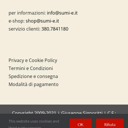
per informazioni:
info@sumi-e.it
e-shop:
shop@sumi-e.it
servizio clienti:
380.7841180
Privacy e Cookie Policy
Termini e Condizioni
Spedizione e consegna
Modalità di pagamento
Copyright 2009-2021 | Giuseppe Signoritti | C.F.:
SGNGPP61C20I158O
This website uses cookies and
OK
Rifiuta
third party services.