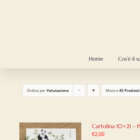
Salta
al
contenuto
Home
Cos’è il 
Ordina per
Valutazione
Mostra
45 Prodotti
Cartolina 10×21 – 
€
2,00