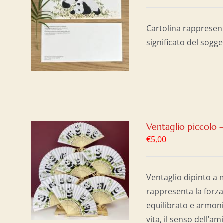
AL
/
Cartolina rappresen
significato del sogge
Ventaglio piccolo 
€
5,00
AL
/
Ventaglio dipinto a 
rappresenta la forza
equilibrato e armoni
vita, il senso dell’a