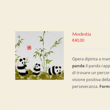
Modestia
€
40,00
AL
/
Opera dipinta a mano
panda
Il panda rapp
di trovare un percor
visione positiva dell
perseveranza.
Form