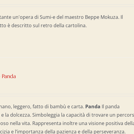
tante un'opera di Sumi-e del maestro Beppe Mokuza. Il
tto è descritto sul retro della cartolina.
– Panda
mano, leggero, fatto di bambù e carta.
Panda
Il panda
 e la dolcezza. Simboleggia la capacità di trovare un percor
oso nella vita. Rappresenta inoltre una visione positiva dell
micizia e l’importanza della pazienza e della perseveranza.