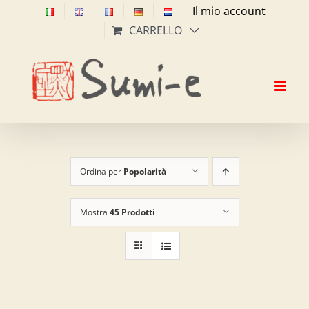
Salta
Il mio account
al
CARRELLO
contenuto
Ordina per
Popolarità
Mostra
45 Prodotti