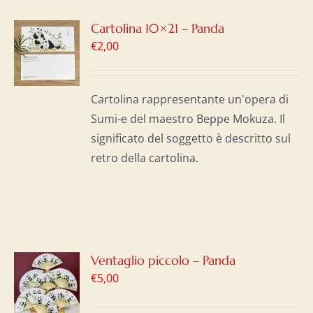
GI
Cartolina 10×21 – Panda
€
2,00
LO
I
Cartolina rappresentante un'opera di
Sumi-e del maestro Beppe Mokuza. Il
significato del soggetto è descritto sul
retro della cartolina.
GI
Ventaglio piccolo – Panda
€
5,00
LO