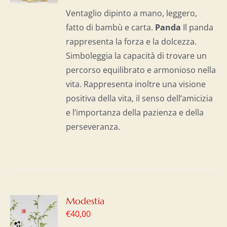
I
Ventaglio dipinto a mano, leggero,
fatto di bambù e carta.
Panda
Il panda
rappresenta la forza e la dolcezza.
Simboleggia la capacità di trovare un
percorso equilibrato e armonioso nella
vita. Rappresenta inoltre una visione
positiva della vita, il senso dell’amicizia
e l’importanza della pazienza e della
perseveranza.
GI
Modestia
€
40,00
LO