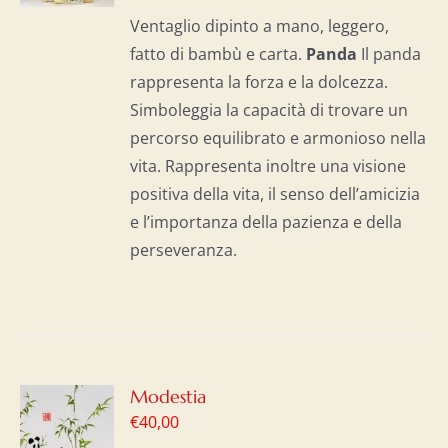
I
Ventaglio dipinto a mano, leggero,
fatto di bambù e carta.
Panda
Il panda
rappresenta la forza e la dolcezza.
Simboleggia la capacità di trovare un
percorso equilibrato e armonioso nella
vita. Rappresenta inoltre una visione
positiva della vita, il senso dell’amicizia
e l’importanza della pazienza e della
perseveranza.
GI
Modestia
€
40,00
LO