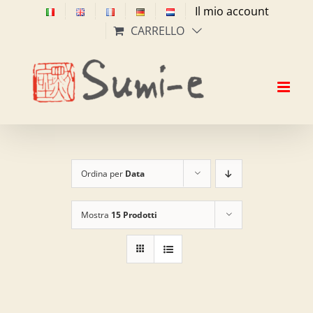
Salta
Il mio account
al
CARRELLO
contenuto
Ordina per
Data
Mostra
15 Prodotti