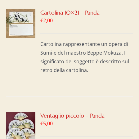
GI
Cartolina 10×21 – Panda
€
2,00
LO
I
Cartolina rappresentante un'opera di
Sumi-e del maestro Beppe Mokuza. Il
significato del soggetto è descritto sul
retro della cartolina.
GI
Ventaglio piccolo – Panda
€
5,00
LO