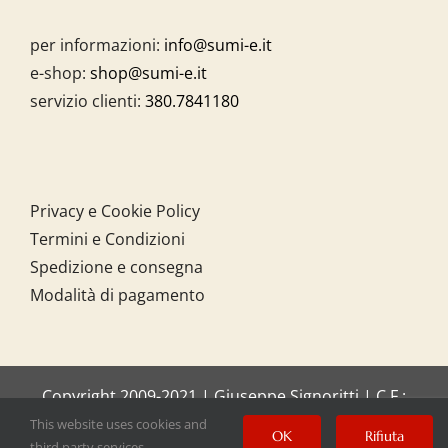
per informazioni:
info@sumi-e.it
e-shop:
shop@sumi-e.it
servizio clienti:
380.7841180
Privacy e Cookie Policy
Termini e Condizioni
Spedizione e consegna
Modalità di pagamento
Copyright 2009-2021 | Giuseppe Signoritti | C.F.:
SGNGPP61C20I158O
This website uses cookies and
OK
Rifiuta
third party services.