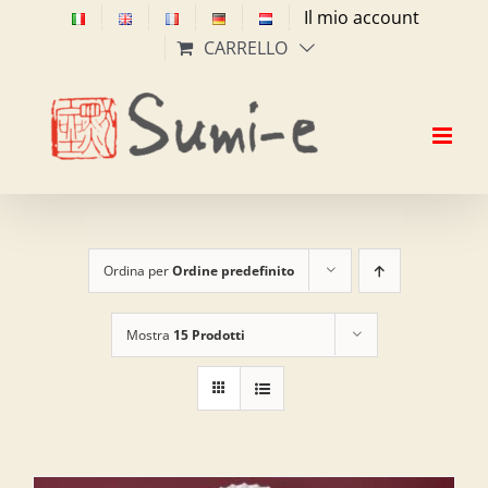
Salta
Il mio account
al
CARRELLO
contenuto
Ordina per
Ordine predefinito
Mostra
15 Prodotti