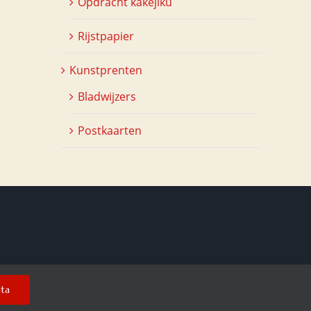
Opdracht kakejiku
Rijstpapier
Kunstprenten
Bladwijzers
Postkaarten
uta