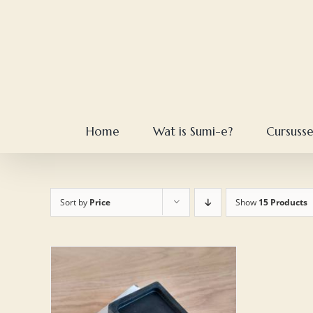
Skip
to
content
Home
Wat is Sumi-e?
Cursuss
Sort by
Price
Show
15 Products