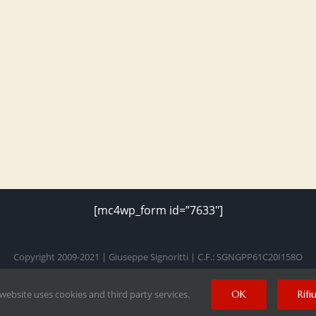
[mc4wp_form id=”7633″]
Copyright 2009-2021 | Giuseppe Signoritti | C.F.: SGNGPP61C20I158O
 website uses cookies and third party services.
OK
Rifi
Facebook
Twitter
Instagram
Pinterest
YouTube