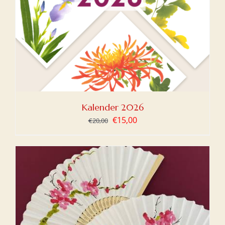
Kalender 2026
Oorspronkelijke
Huidige
€
15,00
€
20,00
prijs
prijs
was:
is:
€20,00.
€15,00.