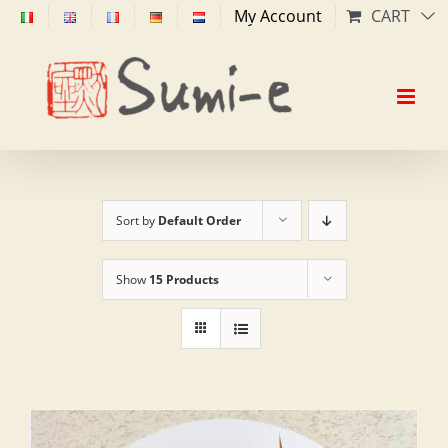
Skip
My Account
CART
to
content
Sort by
Default Order
Show
15 Products