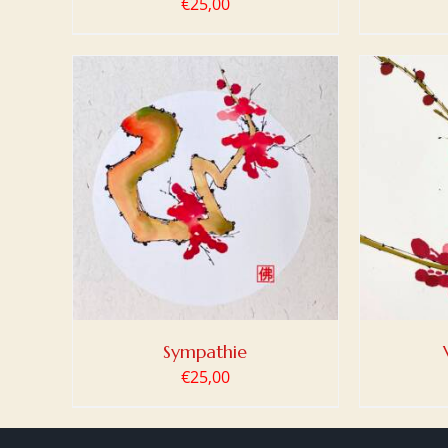
€
25,00
LWAGEN
TOEVOEGEN AAN WINKELWAGEN
TOEV
/
DETAILS
Sympathie
€
25,00