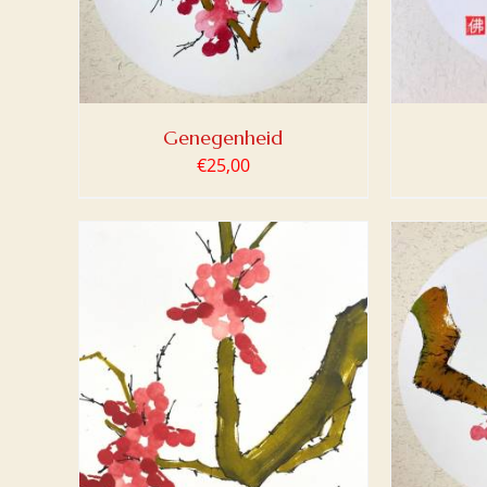
Genegenheid
€
25,00
LWAGEN
TOEVOEGEN AAN WINKELWAGEN
TOEV
/
DETAILS