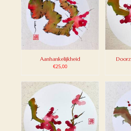
LWAGEN
TOEVOEGEN AAN WINKELWAGEN
TOEV
/
DETAILS
Aanhankelijkheid
Doorz
€
25,00
LWAGEN
TOEVOEGEN AAN WINKELWAGEN
TOEV
/
DETAILS