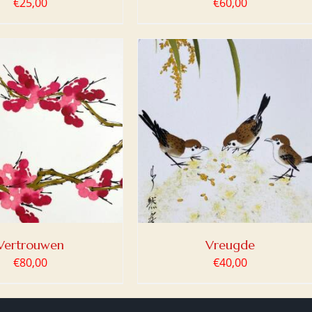
€
25,00
€
60,00
OEGEN AAN WINKELWAGEN
/
DETAILS
Vertrouwen
Vreugde
€
80,00
€
40,00