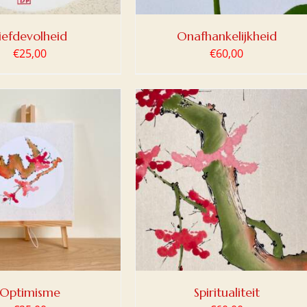
iefdevolheid
Onafhankelijkheid
€
25,00
€
60,00
OEGEN AAN WINKELWAGEN
/
DETAILS
Optimisme
Spiritualiteit