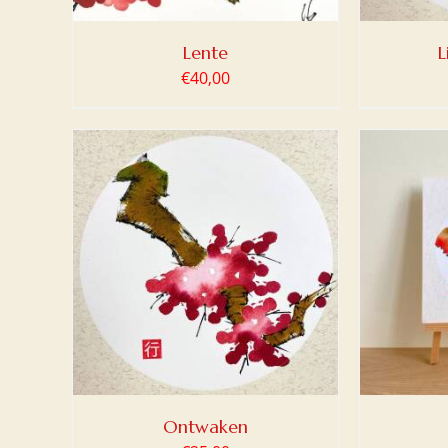
Lente
L
€
40,00
LWAGEN
TOEVOEGEN AAN WINKELWAGEN
TOEV
/
DETAILS
Ontwaken