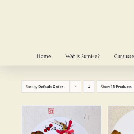
Skip
to
content
Home
Wat is Sumi-e?
Cursuss
Sort by
Default Order
Show
15 Products