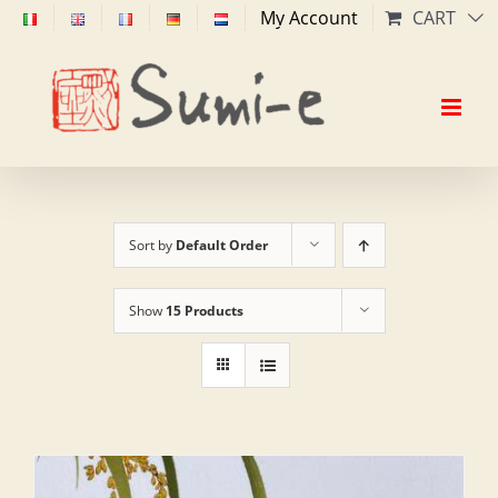
Skip
My Account
CART
to
content
Sort by
Default Order
Show
15 Products