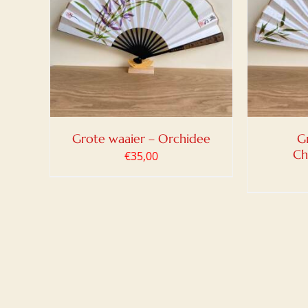
LWAGEN
TOEVOEGEN AAN WINKELWAGEN
TOEV
/
DETAILS
Grote waaier – Orchidee
G
Ch
€
35,00