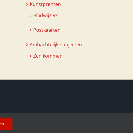
Kunstprenten
Bladwijzers
Postkaarten
Ambachtelijke objecten
Zen kommen
uta