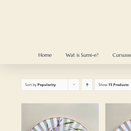
Skip
to
content
Home
Wat is Sumi-e?
Cursuss
Sort by
Popularity
Show
15 Products