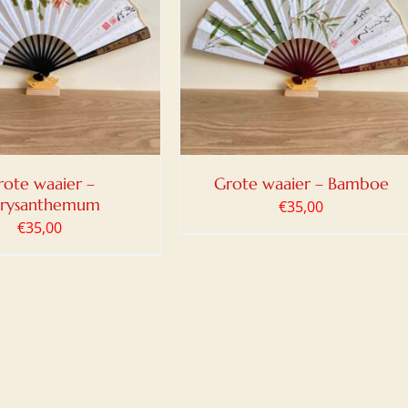
OEGEN AAN WINKELWAGEN
/
DETAILS
rote waaier –
Grote waaier – Bamboe
rysanthemum
€
35,00
€
35,00