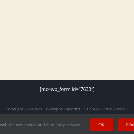
[mc4wp_form id=”7633″]
Copyright 2009-2021 | Giuseppe Signoritti | C.F.: SGNGPP61C20I158O
 website uses cookies and third party services.
OK
Rifi
Facebook
Twitter
Instagram
Pinterest
YouTube