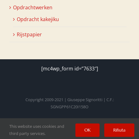
Opdrachtwerken
Opdracht kakejiku
Rijstpapier
[mc4wp_form id=”7633″]
Copyright 2009-2021 | Giuseppe Signoritti | C.F.:
SGNGPP61C20I158O
This website uses cookies and
Facebook
Twitter
Instagram
Pinterest
YouTube
OK
Rifiuta
third party services.