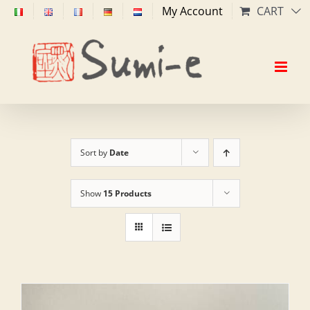
Skip
My Account
CART
to
content
Sort by
Date
Show
15 Products