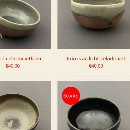
OEGEN AAN WINKELWAGEN
/
DETAILS
re celadonietkom
Kom van licht celadoniet
€
40,00
€
40,00
Sconto
OEGEN AAN WINKELWAGEN
/
DETAILS