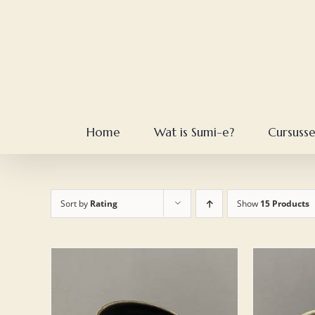
Skip
to
content
Home
Wat is Sumi-e?
Cursuss
Sort by
Rating
Show
15 Products