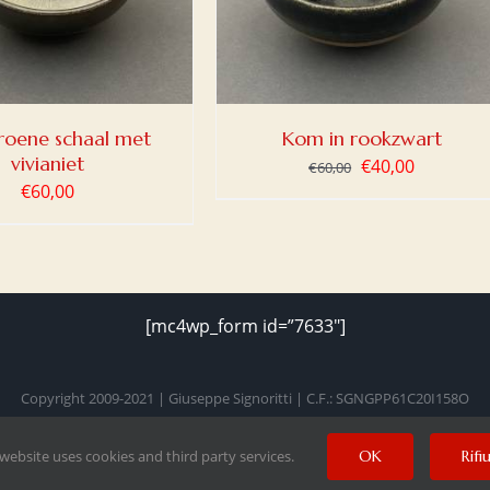
groene schaal met
Kom in rookzwart
vivianiet
Oorspronkelijk
Huidige
€
40,00
€
60,00
€
60,00
prijs
prijs
was:
is:
€60,00.
€40,00.
[mc4wp_form id=”7633″]
Copyright 2009-2021 | Giuseppe Signoritti | C.F.: SGNGPP61C20I158O
 website uses cookies and third party services.
OK
Rifi
Facebook
Twitter
Instagram
Pinterest
YouTube