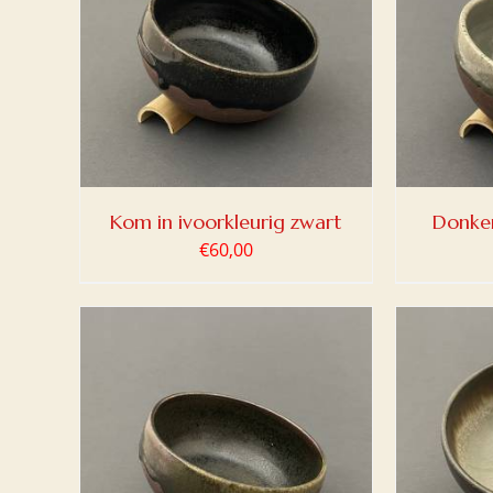
LWAGEN
TOEVOEGEN AAN WINKELWAGEN
TOEV
/
DETAILS
Kom in ivoorkleurig zwart
Donke
€
60,00
LWAGEN
TOEVOEGEN AAN WINKELWAGEN
TOEV
/
DETAILS