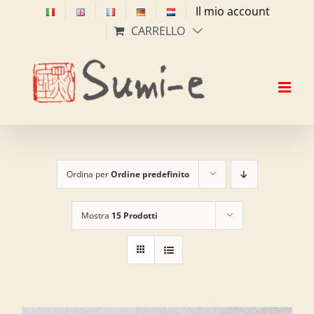
Salta
Il mio account
al
CARRELLO
contenuto
Ordina per
Ordine predefinito
Mostra
15 Prodotti