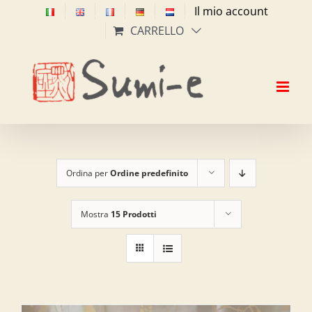
Salta
Il mio account
al
CARRELLO
contenuto
Ordina per
Ordine predefinito
Mostra
15 Prodotti