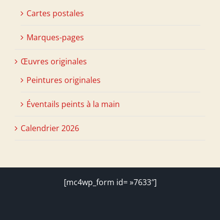
Cartes postales
Marques-pages
Œuvres originales
Peintures originales
Éventails peints à la main
Calendrier 2026
[mc4wp_form id= »7633″]