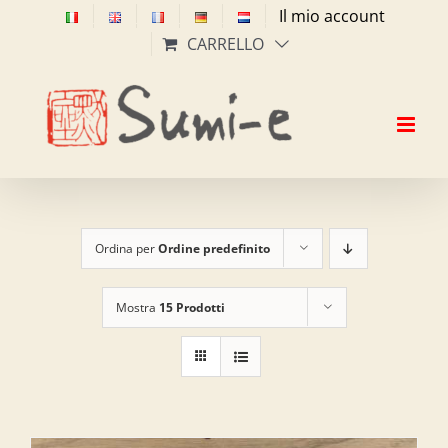
Salta
Il mio account
al
CARRELLO
contenuto
Ordina per
Ordine predefinito
Mostra
15 Prodotti