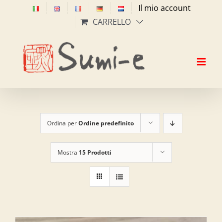
Salta
Il mio account
al
CARRELLO
contenuto
Ordina per
Ordine predefinito
Mostra
15 Prodotti