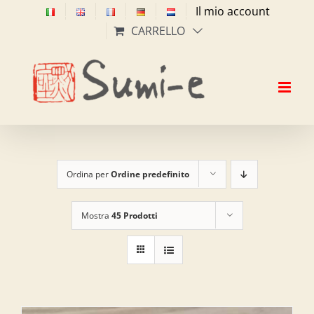
Salta
Il mio account
al
CARRELLO
contenuto
Ordina per
Ordine predefinito
Mostra
45 Prodotti