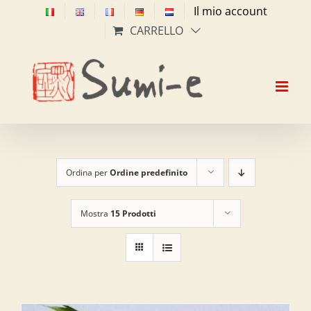
Salta
Il mio account
al
CARRELLO
contenuto
Ordina per
Ordine predefinito
Mostra
15 Prodotti