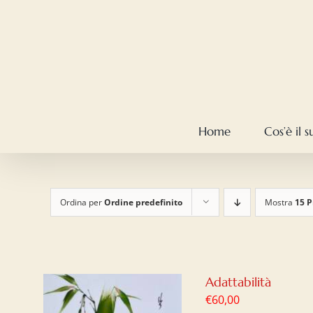
Salta
al
contenuto
Home
Cos’è il 
Ordina per
Ordine predefinito
Mostra
15 P
Adattabilità
€
60,00