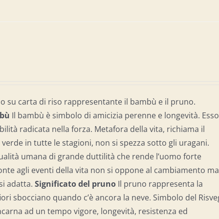
 su carta di riso rappresentante il bambù e il pruno.
bù
Il bambù è simbolo di amicizia perenne e longevità. Ess
ilità radicata nella forza. Metafora della vita, richiama il
 verde in tutte le stagioni, non si spezza sotto gli uragani.
alità umana di grande duttilità che rende l’uomo forte
onte agli eventi della vita non si oppone al cambiamento m
 si adatta.
Significato del p
runo
Il pruno rappresenta la
iori sbocciano quando c’è ancora la neve. Simbolo del Risve
 incarna ad un tempo vigore, longevità, resistenza ed