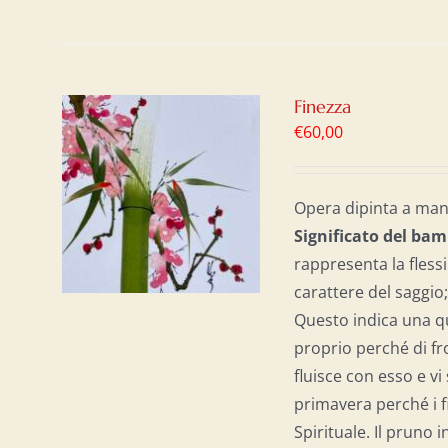
Finezza
€
60,00
AL
/
Opera dipinta a mano
Significato del b
am
rappresenta la flessib
carattere del saggio;
Questo indica una qu
proprio perché di fr
fluisce con esso e vi
primavera perché i f
Spirituale. Il pruno