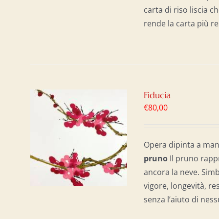
carta di riso liscia 
rende la carta più re
Fiducia
€
80,00
AL
/
Opera dipinta a mano
p
runo
Il pruno rapp
ancora la neve. Simb
vigore, longevità, r
senza l’aiuto di nes