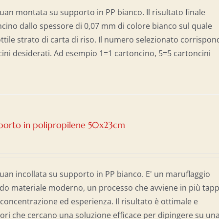
Xuan montata su supporto in PP bianco. Il risultato finale
cino dallo spessore di 0,07 mm di colore bianco sul quale
tile strato di carta di riso. Il numero selezionato corrispon
ini desiderati. Ad esempio 1=1 cartoncino, 5=5 cartoncini
upporto in polipropilene 50x23cm
Xuan incollata su supporto in PP bianco. E' un maruflaggio
do materiale moderno, un processo che avviene in più tapp
concentrazione ed esperienza. Il risultato è ottimale e
ittori che cercano una soluzione efficace per dipingere su un