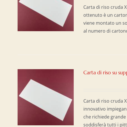
/
Carta di riso cruda 
ottenuto è un carton
viene montato un sot
al numero di cartonc
Carta di riso su s
Carta di riso cruda 
innovativo impiegan
che richiede grande 
soddisferà tutti i p