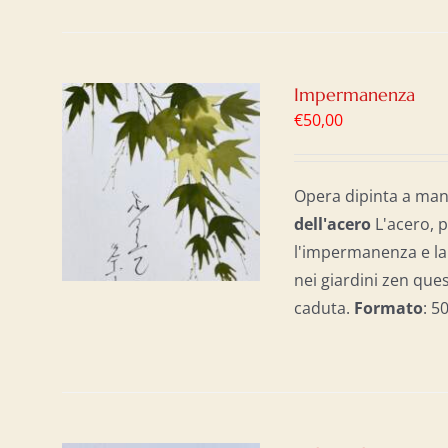
Impermanenza
€
50,00
AL
/
Opera dipinta a mano
dell'acero
L'acero, p
l'impermanenza e la 
nei giardini zen que
caduta.
Formato
: 5