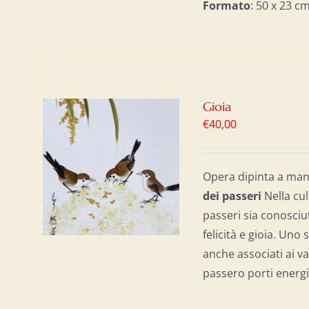
Formato
: 50 x 23 
Gioia
€
40,00
AL
/
Opera dipinta a mano
dei passeri
Nella cul
passeri sia conosciu
felicità e gioia. Uno
anche associati ai val
passero porti energi