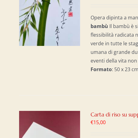
AL
/
Opera dipinta a man
b
ambù
Il bambù è s
flessibilità radicata 
verde in tutte le sta
umana di grande dutt
eventi della vita no
Formato
: 50 x 23 
Carta di riso su s
€
15,00
AL