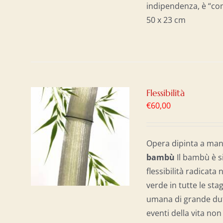
indipendenza, è “com
50 x 23 cm
Flessibilità
€
60,00
AL
/
Opera dipinta a man
b
ambù
Il bambù è s
flessibilità radicata 
verde in tutte le sta
umana di grande dutt
eventi della vita no