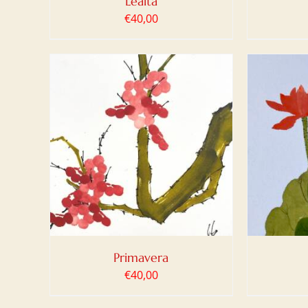
Lealtà
€
40,00
LO
/
AGGIUNGI AL CARRELLO
/
AGG
DETTAGLI
Primavera
€
40,00