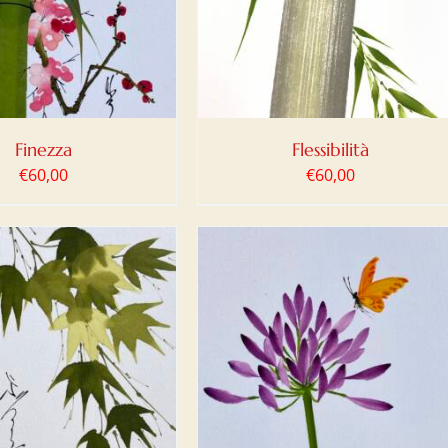
DETTAGLI
Finezza
Flessibilità
€
60,00
€
60,00
IUNGI AL CARRELLO
/
DETTAGLI