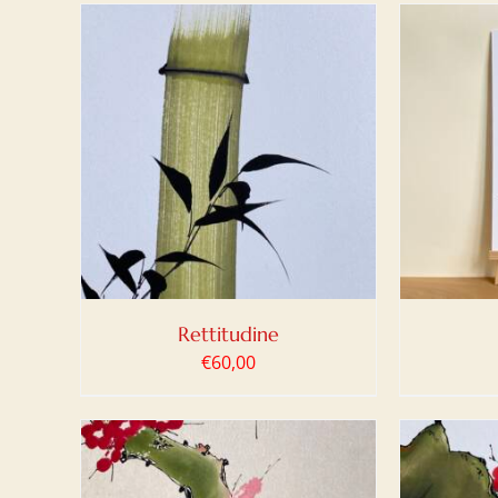
LO
/
AGGIUNGI AL CARRELLO
/
AGG
DETTAGLI
Rettitudine
€
60,00