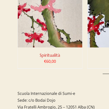
LO
/
AGGIUNGI AL CARRELLO
/
AGG
DETTAGLI
Spiritualità
€
60,00
Scuola Internazionale di Sumi-e
Sede: c/o Bodai Dojo
Via Fratelli Ambrogio, 25 – 12051 Alba (CN)