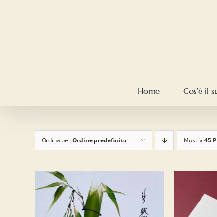
Salta
al
contenuto
Home
Cos’è il 
Ordina per
Ordine predefinito
Mostra
45 P