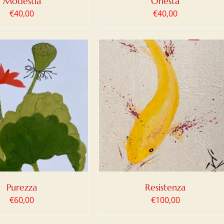
Modestia
Onestà
€
40,00
€
40,00
IUNGI AL CARRELLO
/
DETTAGLI
Purezza
Resistenza
€
60,00
€
100,00