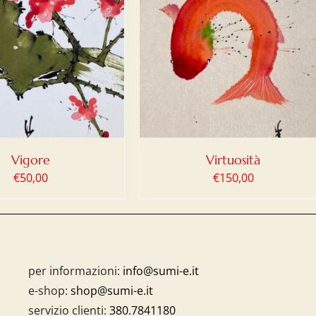
IUNGI AL CARRELLO
/
DETTAGLI
Vigore
Virtuosità
€
50,00
€
150,00
per informazioni:
info@sumi-e.it
e-shop:
shop@sumi-e.it
servizio clienti:
380.7841180