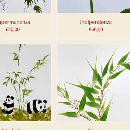
mpermanenza
Indipendenza
€
50,00
€
60,00
IUNGI AL CARRELLO
/
DETTAGLI