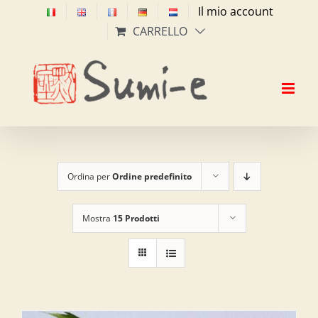
Salta
Il mio account
al
CARRELLO
contenuto
Ordina per
Ordine predefinito
Mostra
15 Prodotti