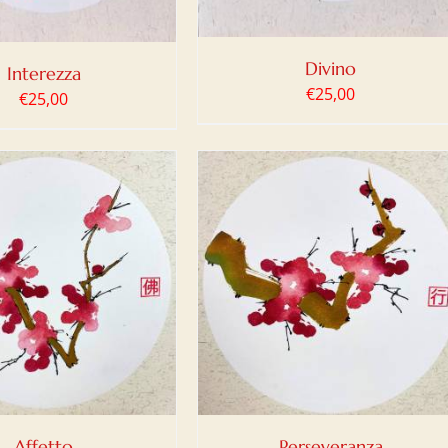
Divino
Interezza
€
25,00
€
25,00
IUNGI AL CARRELLO
/
DETTAGLI
Affetto
Perseveranza