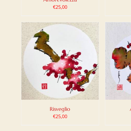
€
25,00
LO
/
AGGIUNGI AL CARRELLO
/
AGG
DETTAGLI
Risveglio
€
25,00