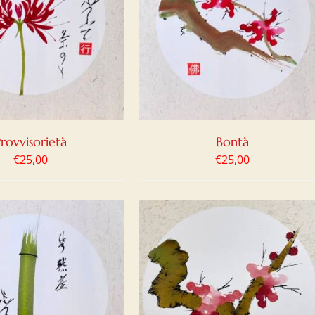
IUNGI AL CARRELLO
/
DETTAGLI
Provvisorietà
Bontà
€
25,00
€
25,00
IUNGI AL CARRELLO
/
DETTAGLI