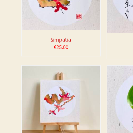
Simpatia
€
25,00
LO
/
AGG
AGGIUNGI AL CARRELLO
/
DETTAGLI