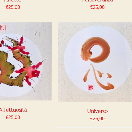
€
25,00
€
25,00
IUNGI AL CARRELLO
/
DETTAGLI
Affettuosità
Universo
€
25,00
€
25,00