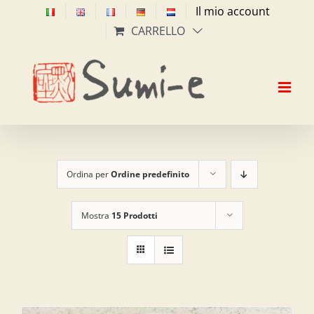
Salta
Il mio account
al
CARRELLO
contenuto
Ordina per
Ordine predefinito
Mostra
15 Prodotti