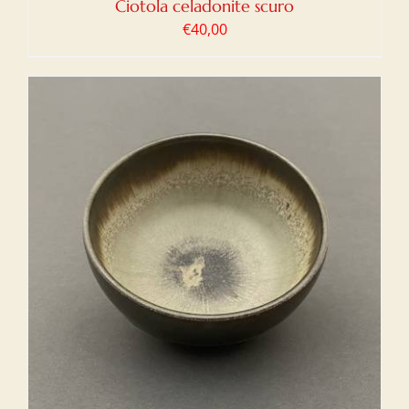
Ciotola celadonite scuro
€
40,00