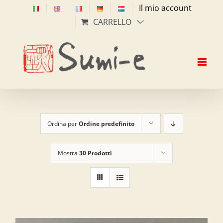
Salta
Il mio account
al
CARRELLO
contenuto
Ordina per
Ordine predefinito
Mostra
30 Prodotti