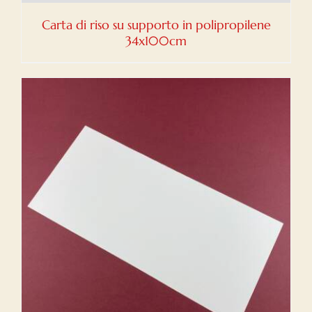
Carta di riso su supporto in polipropilene
34x100cm