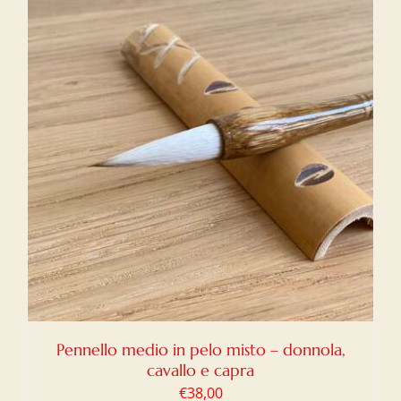
Pennello medio in pelo misto – donnola,
cavallo e capra
€
38,00