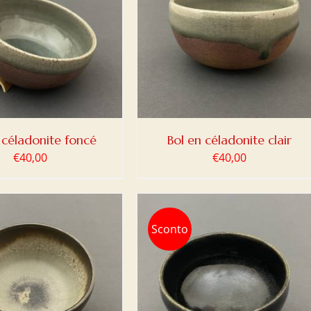
ER AU PANIER
/
DETAILS
 céladonite foncé
Bol en céladonite clair
€
40,00
€
40,00
Sconto
ER AU PANIER
/
DETAILS