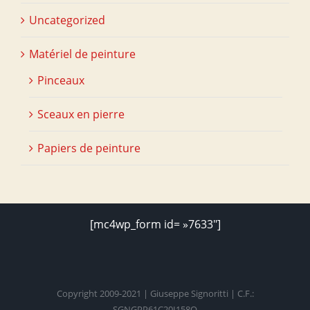
Uncategorized
Matériel de peinture
Pinceaux
Sceaux en pierre
Papiers de peinture
[mc4wp_form id= »7633″]
Copyright 2009-2021 | Giuseppe Signoritti | C.F.:
SGNGPP61C20I158O