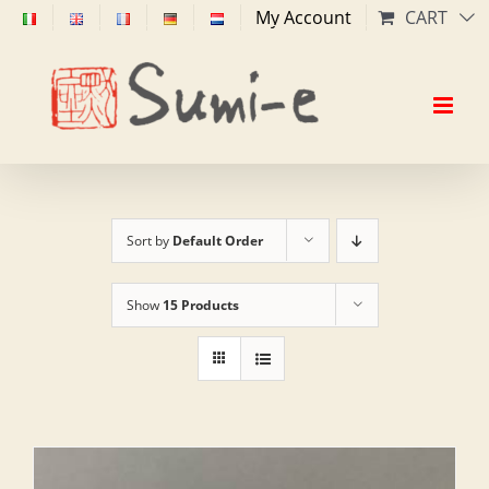
Skip
My Account
CART
to
content
Sort by
Default Order
Show
15 Products